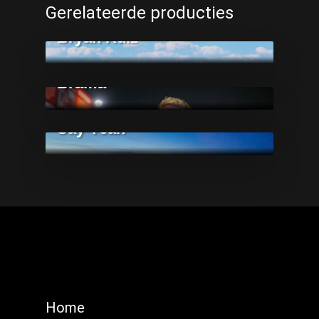
FC Twente - Specials
Gerelateerde producties
afsluiting van de carrière van
Bryan Ruiz
FC Twente -ESPN
FC Twente special 300x Wout
Brama
Gemeente Enschede/Hengelo
Spoorzone showcase video -
Say Yeah
Home