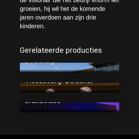
de visionair die het bedrijf enorm liet
groeien, hij wil het de komende
jaren overdoen aan zijn drie
kinderen.
FamilieZaken
Gerelateerde producties
FamilieZaken Uitgekookt &
FamilieZaken
DuGardijn
FamilieZaken
Melkveehouderij Klaasses &
Intersnack
Vleesbedrijf Bolscher
Creating happy snacking
moments, Intersnack
brandvideo