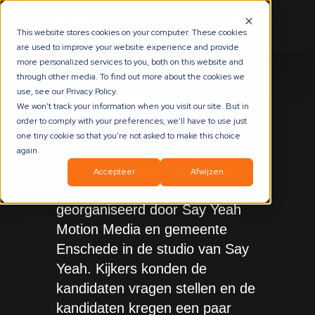
This website stores cookies on your computer. These cookies
are used to improve your website experience and provide
more personalized services to you, both on this website and
through other media. To find out more about the cookies we
use, see our Privacy Policy.
Digital Debate
We won't track your information when you visit our site. But in
order to comply with your preferences, we'll have to use just
one tiny cookie so that you're not asked to make this choice
Het allereerste digitale Debat
again.
van de gemeente Enschede
Accepteer
Afwijzen
werd in maart 2022
georganiseerd door Say Yeah
Motion Media en gemeente
Enschede in de studio van Say
Yeah. Kijkers konden de
kandidaten vragen stellen en de
kandidaten kregen een paar