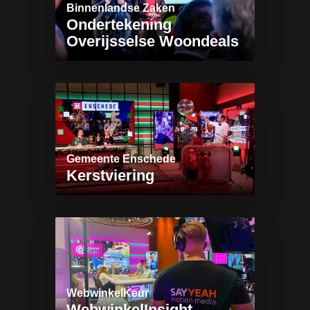
Binnenlandse Zaken
Ondertekening
Overijsselse Woondeals
Gemeente Enschede
Kerstviering
WebwinkelKeur
WebwinkelInsight